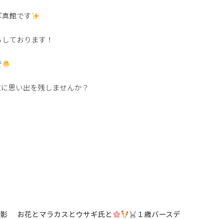
写真館です
ちしております！
で
敵に思い出を残しませんか？
影
お花とマラカスとウサギ氏と
１歳バースデ