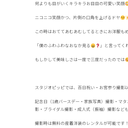
何よりも目がいくキラキラお目目の可愛い笑顔
ニコニコ笑顔かつ、片側の口角を上げるドヤ
この時はおててあむあむしてるときにお洋服も
「僕のふわふわなおなか見る
」と言ってく
もしかして美味しさは一度で三度だったのでは
スタジオピッピでは、百日祝い・お宮参り撮影
記念日（
1
歳バースデー・家族写真）撮影・マタ
影・ブライダル撮影・成人式（振袖）撮影など
撮影時は無料の産着洋装のレンタルが可能です