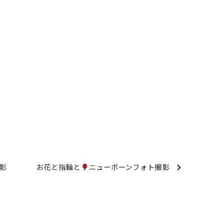
影
お花と指輪と
ニューボーンフォト撮影