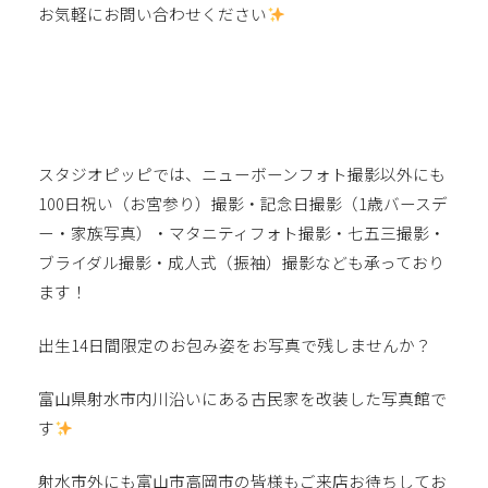
お気軽にお問い合わせください
スタジオピッピでは、ニューボーンフォト撮影以外にも
100
日祝い（お宮参り）撮影・記念日撮影（
1
歳バースデ
ー・家族写真）・マタニティフォト撮影・七五三撮影・
ブライダル撮影・成人式（振袖）撮影なども承っており
ます！
出生
14
日間限定のお包み姿をお写真で残しませんか？
富山県射水市内川沿いにある古民家を改装した写真館で
す
射水市外にも富山市高岡市の皆様もご来店お待ちしてお